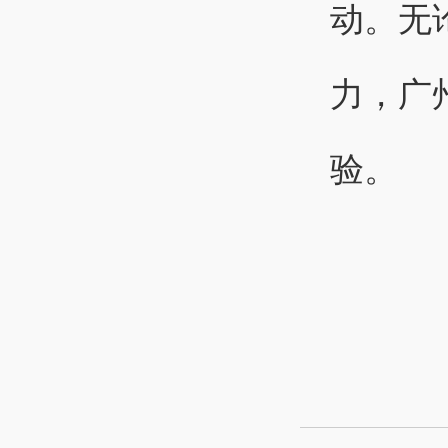
动。无
力，广
验。